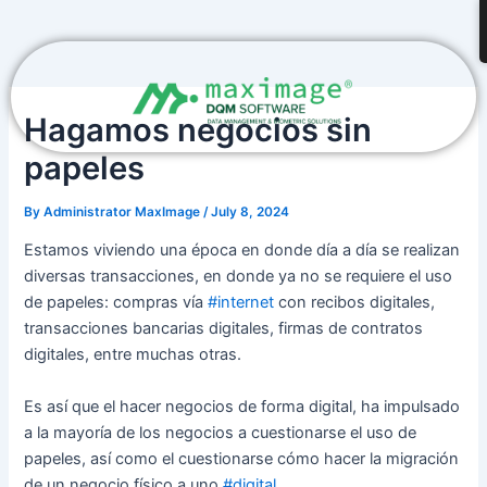
Skip
Post
to
navigation
content
Hagamos negocios sin
papeles
By
Administrator MaxImage
/
July 8, 2024
Estamos viviendo una época en donde día a día se realizan
diversas transacciones, en donde ya no se requiere el uso
de papeles: compras vía
#internet
con recibos digitales,
transacciones bancarias digitales, firmas de contratos
digitales, entre muchas otras.
Es así que el hacer negocios de forma digital, ha impulsado
a la mayoría de los negocios a cuestionarse el uso de
papeles, así como el cuestionarse cómo hacer la migración
de un negocio físico a uno
#digital
.