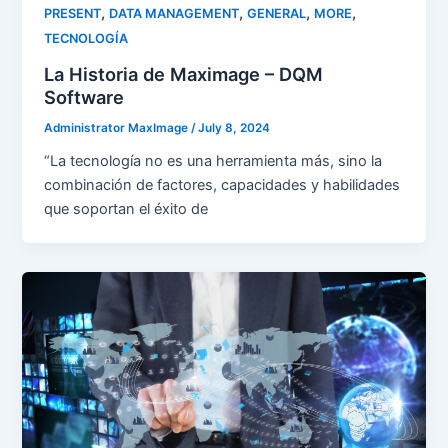
,
,
,
,
PRESENT
DATA MANAGEMENT
GENERAL
MORE
TECNOLOGÍA
La Historia de Maximage – DQM
Software
Administrator MaxImage
/
July 8, 2024
“La tecnología no es una herramienta más, sino la
combinación de factores, capacidades y habilidades
que soportan el éxito de