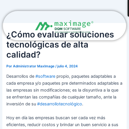
Ir
Navegación
al
de
contenido
entradas
¿Cómo evaluar soluciones
tecnológicas de alta
calidad?
Por
Administrator MaxImage
/
julio 4, 2024
Desarrollos de
#software
propio, paquetes adaptables a
cada empresa y/o paquetes pre determinados adaptables a
las empresas sin modificaciones; es la disyuntiva a la que
se enfrentan las compañías de cualquier tamaño, ante la
inversión de su
#desarrollotecnológico
.
Hoy en día las empresas buscan ser cada vez más
eficientes, reducir costos y brindar un buen servicio a sus