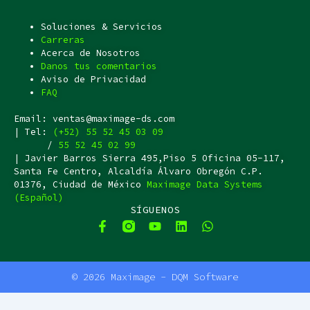
Soluciones & Servicios
Carreras
Acerca de Nosotros
Danos tus comentarios
Aviso de Privacidad
FAQ
Email: ventas@maximage-ds.com
| Tel:
(+52) 55 52 45 03 09
/
55 52 45 02 99
| Javier Barros Sierra 495,Piso 5 Oficina 05-117,
Santa Fe Centro, Alcaldía Álvaro Obregón C.P.
01376, Ciudad de México
Maximage Data Systems
(Español)
SÍGUENOS
F
Y
L
W
a
o
i
h
c
u
n
a
F
Y
L
W
e
t
k
t
a
o
i
h
b
u
e
s
© 2026 Maximage - DQM Software
c
u
n
a
o
b
d
a
e
t
k
t
o
e
i
p
b
u
e
s