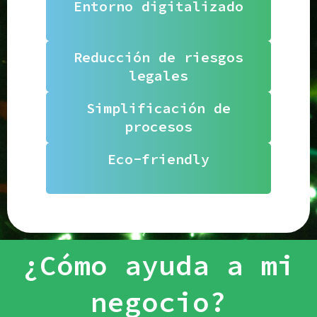
Entorno digitalizado
Reducción de riesgos
legales
Simplificación de
procesos
Eco-friendly
¿Cómo ayuda a mi
negocio?