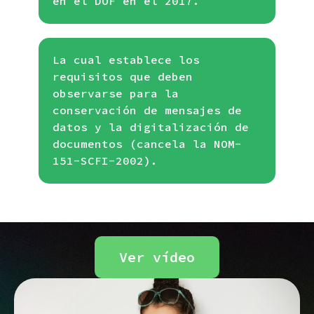
en el DOF en el 2017.
La cual establece los
requisitos que deben
observarse para la
conservación de mensajes de
datos y la digitalización de
documentos (cancela la NOM-
151-SCFI-2002).
Ver vídeo