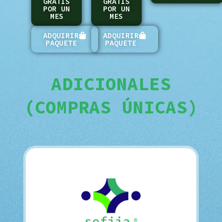
GRATIS
GRATIS
POR UN
POR UN
MES
MES
ADQUIRIR
ADQUIRIR
PAQUETE
PAQUETE
ADICIONALES
(COMPRAS ÚNICAS)