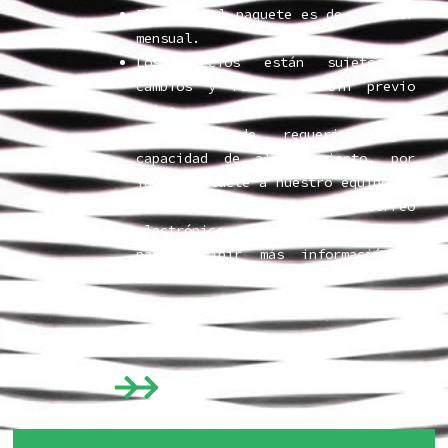
El pago del paquete es de carácter
mensual.
Los precios están sujetos a
cambios y revisiones sin previo
aviso.
En caso de requerir mayor
capacidad de almacenamiento, por
favor contacte a nuestro equipo de
ventas a través del correo
electrónico
ventas@maximage-ds.com
para recibir más información y
asistencia personalizada.