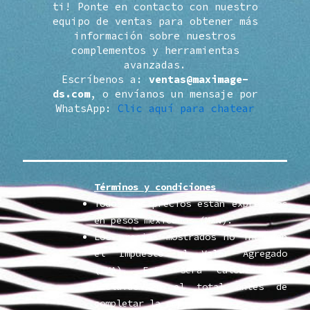
ti! Ponte en contacto con nuestro
equipo de ventas para obtener más
información sobre nuestros
complementos y herramientas
avanzadas.
Escríbenos a:
ventas@maximage-
ds.com
, o envíanos un mensaje por
WhatsApp:
Clic aquí para chatear
Términos y condiciones
Todos los precios están expresados
en pesos mexicanos (MXN).
Los precios mostrados no incluyen
el Impuesto al Valor Agregado
(IVA). Este será calculado e
incluido en el total antes de
completar la compra.