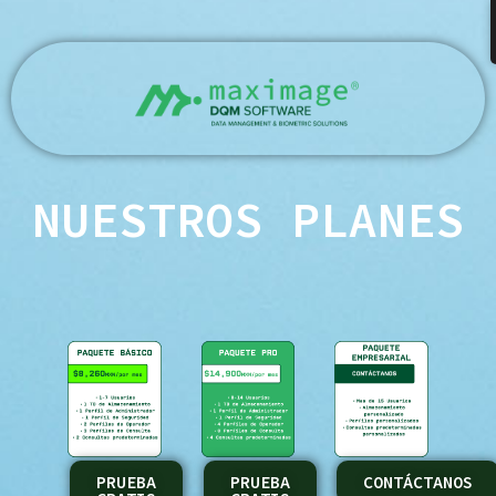
Ir
al
contenido
NUESTROS PLANES
PRUEBA
PRUEBA
CONTÁCTANOS