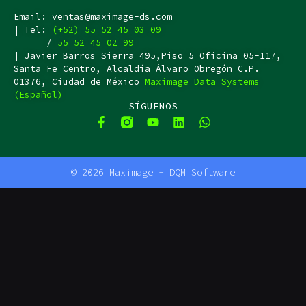
Email: ventas@maximage-ds.com
| Tel:
(+52) 55 52 45 03 09
/
55 52 45 02 99
| Javier Barros Sierra 495,Piso 5 Oficina 05-117,
Santa Fe Centro, Alcaldía Álvaro Obregón C.P.
01376, Ciudad de México
Maximage Data Systems
(Español)
SÍGUENOS
F
Y
L
W
a
o
i
h
c
u
n
a
F
Y
L
W
e
t
k
t
a
o
i
h
b
u
e
s
© 2026 Maximage - DQM Software
c
u
n
a
o
b
d
a
e
t
k
t
o
e
i
p
b
u
e
s
k
n
p
o
b
d
a
-
o
e
i
p
f
k
n
p
-
f