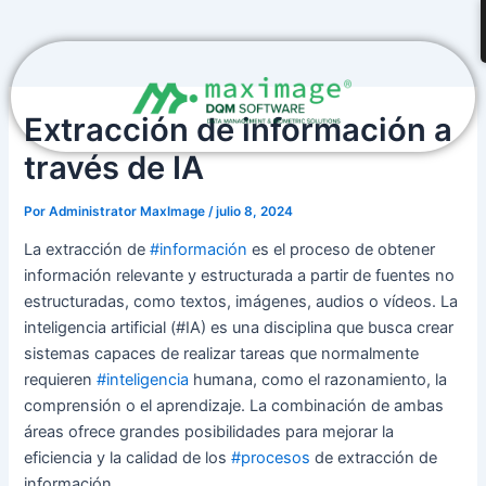
Ir
Navegación
al
de
contenido
entradas
Extracción de información a
través de IA
Por
Administrator MaxImage
/
julio 8, 2024
La extracción de
#información
es el proceso de obtener
información relevante y estructurada a partir de fuentes no
estructuradas, como textos, imágenes, audios o vídeos. La
inteligencia artificial (#IA) es una disciplina que busca crear
sistemas capaces de realizar tareas que normalmente
requieren
#inteligencia
humana, como el razonamiento, la
comprensión o el aprendizaje. La combinación de ambas
áreas ofrece grandes posibilidades para mejorar la
eficiencia y la calidad de los
#procesos
de extracción de
información.