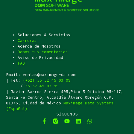
Soluciones & Servicios
Carreras
Acerca de Nosotros
Danos tus comentarios
Aviso de Privacidad
FAQ
Email: ventas@maximage-ds.com
| Tel:
(+52) 55 52 45 03 09
/
55 52 45 02 99
| Javier Barros Sierra 495,Piso 5 Oficina 05-117,
Santa Fe Centro, Alcaldía Álvaro Obregón C.P.
01376, Ciudad de México
Maximage Data Systems
(Español)
SÍGUENOS
F
Y
L
W
a
o
i
h
c
u
n
a
F
Y
L
W