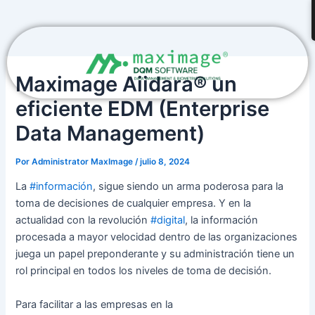
Ir
Navegación
al
de
contenido
entradas
Maximage Aiidara® un
eficiente EDM (Enterprise
Data Management)
Por
Administrator MaxImage
/
julio 8, 2024
La
#información
, sigue siendo un arma poderosa para la
toma de decisiones de cualquier empresa. Y en la
actualidad con la revolución
#digital
, la información
procesada a mayor velocidad dentro de las organizaciones
juega un papel preponderante y su administración tiene un
rol principal en todos los niveles de toma de decisión.
Para facilitar a las empresas en la