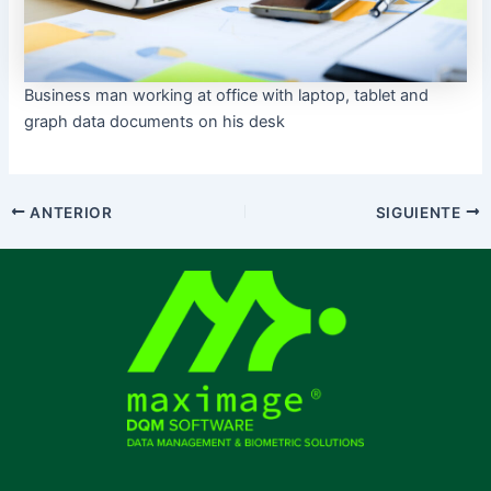
Business man working at office with laptop, tablet and
graph data documents on his desk
ANTERIOR
SIGUIENTE