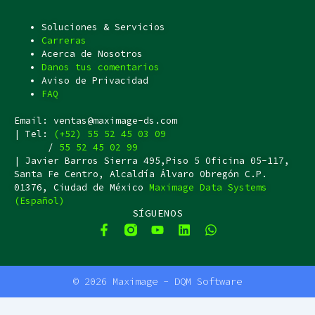
Soluciones & Servicios
Carreras
Acerca de Nosotros
Danos tus comentarios
Aviso de Privacidad
FAQ
Email: ventas@maximage-ds.com
| Tel:
(+52) 55 52 45 03 09
/
55 52 45 02 99
| Javier Barros Sierra 495,Piso 5 Oficina 05-117,
Santa Fe Centro, Alcaldía Álvaro Obregón C.P.
01376, Ciudad de México
Maximage Data Systems
(Español)
SÍGUENOS
F
Y
L
W
a
o
i
h
c
u
n
a
F
Y
L
W
e
t
k
t
a
o
i
h
b
u
e
s
© 2026 Maximage - DQM Software
c
u
n
a
o
b
d
a
e
t
k
t
o
e
i
p
b
u
e
s