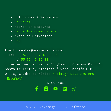
Soluciones & Servicios
Carreras
Acerca de Nosotros
Danos tus comentarios
Aviso de Privacidad
FAQ
Email: ventas@maximage-ds.com
| Tel:
(+52) 55 52 45 03 09
/
55 52 45 02 99
| Javier Barros Sierra 495,Piso 5 Oficina 05-117,
Santa Fe Centro, Alcaldía Álvaro Obregón C.P.
01376, Ciudad de México
Maximage Data Systems
(Español)
SÍGUENOS
F
Y
L
W
a
o
i
h
c
u
n
a
F
Y
L
W
e
t
k
t
a
o
i
h
b
u
e
s
© 2026 Maximage - DQM Software
c
u
n
a
o
b
d
a