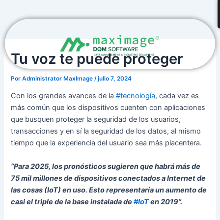
Ir
Navegación
al
de
contenido
entradas
Tu voz te puede proteger
Por
Administrator MaxImage
/
julio 7, 2024
Con los grandes avances de la
#tecnología
, cada vez es
más común que los dispositivos cuenten con aplicaciones
que busquen proteger la seguridad de los usuarios,
transacciones y en sí la seguridad de los datos, al mismo
tiempo que la experiencia del usuario sea más placentera.
“Para 2025, los pronósticos sugieren que habrá más de
75 mil millones de dispositivos conectados a Internet de
las cosas (IoT) en uso. Esto representaría un aumento de
casi el triple de la base instalada de
#IoT
en 2019”.