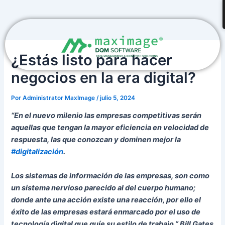
Ir
Navegación
al
de
contenido
entradas
¿Estás listo para hacer
negocios en la era digital?
Por
Administrator MaxImage
/
julio 5, 2024
“En el nuevo milenio las empresas competitivas serán
aquellas que tengan la mayor eficiencia en velocidad de
respuesta, las que conozcan y dominen mejor la
#digitalización
.
Los sistemas de información de las empresas, son como
un sistema nervioso parecido al del cuerpo humano;
donde ante una acción existe una reacción, por ello el
éxito de las empresas estará enmarcado por el uso de
tecnología digital que guíe su estilo de trabajo.” Bill Gates