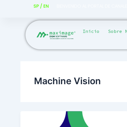
Ir
SP / EN
BIENVENIDO AL PORTAL DE CANAL
al
contenido
Inicio
Sobre 
Machine Vision