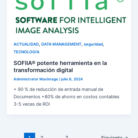
,
,
,
ACTUALIDAD
DATA MANAGEMENT
seguridad
TECNOLOGÍA
SOFIIA® potente herramienta en la
transformación digital
Administrator MaxImage
/
julio 8, 2024
+ 90 % de reducción de entrada manual de
Documentos +80% de ahorro en costos contables
3-5 veces de ROI
1
2
…
7
Siguiente
→